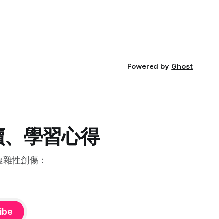
都是生活中隨處可得的感官輸入。 可以先
預備好自己慣用的資源，在逐漸要解離前
使用。
Powered by
Ghost
讀、學習心得
複雜性創傷：
ibe