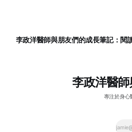
informed approach的一些內容整理成對
話練習。 總共有13個不同的部分，每個有
五輪對話。 Avatar Easy — 文字冒險式原
型對話練習透過文字冒險的方式，練習與
不同類型的內在聲音進行對話
李政洋醫師與朋友們的成長筆記：閱
李政洋醫師
專注於身心