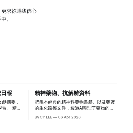
；更求祢賜我信心
手中。
獻日報
精神藥物、抗解離資料
文獻摘要，
把幾本經典的精神科藥物書籍、以及藥廠
。 精神
的生化路徑文件，透過AI整理了藥物的相
身心精神科
關資料。 精神科藥品查詢系統(目前只有
By CY LEE
06 Apr 2026
意力不集中
加入診所有的品項) 精神科藥物生化路徑
心理諮詢李
除了藥物，心理治療衛教材料也嘗試電子
化。 DBT-PTSD 裡面的抗解離資料，許多