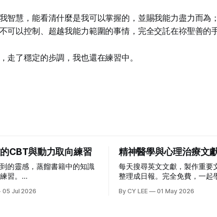
我智慧，能看清什麼是我可以掌握的，並賜我能力盡力而為
不可以控制、超越我能力範圍的事情，完全交託在祢聖善的
，走了穩定的步調，我也還在練習中。
的CBT與動力取向練習
精神醫學與心理治療文
得到的靈感，蒸餾書籍中的知識
每天搜尋英文文獻，製作重要
話練習。
整理成日報。完全免費，一起學習
901006.github.io/social-
醫學與心理治療文獻日報總覽
05 Jul 2026
By CY LEE
01 May 2026
alogue-practice/
診所 治療失眠、心理創傷、注
提供健保門診 自費心理諮商 
政洋身心診所李政洋身心診所