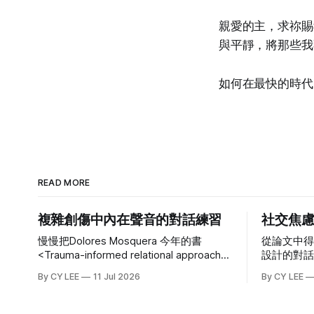
親愛的主，求祢賜
與平靜，將那些我
如何在最快的時代
READ MORE
複雜創傷中內在聲音的對話練習
社交焦慮
慢慢把Dolores Mosquera 今年的書
從論文中
<Trauma-informed relational approach
設計的對
for dissociative parts> 與不同部分工作的
https://u8
By CY LEE
11 Jul 2026
By CY LEE
章節看完了。(真的很慢，有時一天只看1
anxiety-di
頁) 將書中的資訊與上一本Working with
Voices and Dissociative Parts: A trauma-