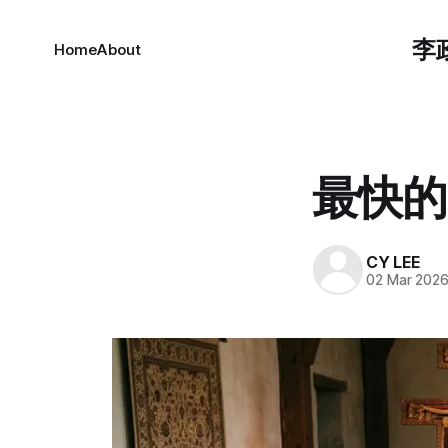
李
Home
About
最快的
CY LEE
02 Mar 202